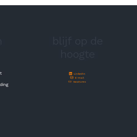
n
blijf op de
hoogte
t
LinkedIn
E-mail
Vacatures
ding